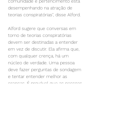
comunidade e pertencimento está 
desempenhando na atração de 
teorias conspiratórias", disse Alford.
Alford sugere que conversas em 
torno de teorias conspiratórias 
devem ser destinadas a entender 
em vez de discutir. Ela afirma que, 
com qualquer crença, há um 
núcleo de verdade. Uma pessoa 
deve fazer perguntas de sondagem 
e tentar entender melhor as 
crenças. É provável que as pessoas 
discutam e se tornem defensivas 
quando alguém toma uma posição 
contra suas crenças. Eles são mais 
propensos a responder a uma 
pergunta onde o objetivo é 
entender.