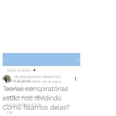
NEUROCIÊNCIAS COM DR
NASSER
Post
Todos os posts
DR JOSÉ AUGUSTO NASSER PHD
Todos os posts
3 de abr. de 2021
4 min de leitura
Teorias conspiratórias
coluna vertebral
estão nos dividindo.
spinal cord stimulation
NEUROMODULATION
Como falamos delas?
C19