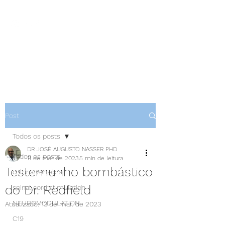
NEUROCIÊNCIAS COM DR
NASSER
Post
Todos os posts
DR JOSÉ AUGUSTO NASSER PHD
Todos os posts
11 de mar. de 2023
5 min de leitura
Testemunho bombástico
coluna vertebral
do Dr. Redfield
spinal cord stimulation
NEUROMODULATION
Atualizado:
13 de mar. de 2023
C19