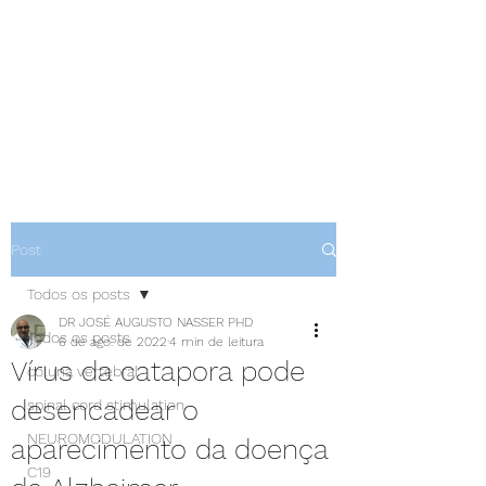
NEUROCIÊNCIAS COM DR
NASSER
Post
Todos os posts
DR JOSÉ AUGUSTO NASSER PHD
Todos os posts
6 de ago. de 2022
4 min de leitura
Vírus da catapora pode
coluna vertebral
desencadear o
spinal cord stimulation
NEUROMODULATION
aparecimento da doença
C19