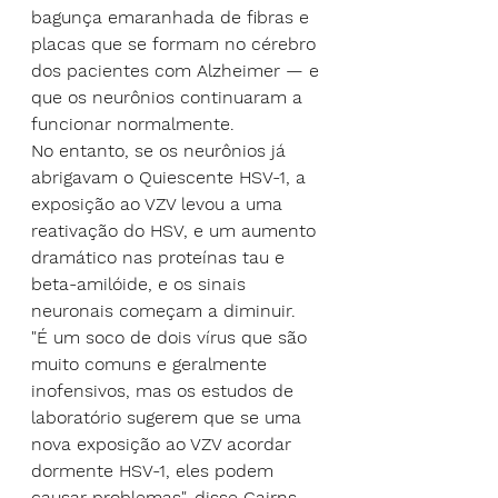
bagunça emaranhada de fibras e 
placas que se formam no cérebro 
dos pacientes com Alzheimer — e 
que os neurônios continuaram a 
funcionar normalmente.
No entanto, se os neurônios já 
abrigavam o Quiescente HSV-1, a 
exposição ao VZV levou a uma 
reativação do HSV, e um aumento 
dramático nas proteínas tau e 
beta-amilóide, e os sinais 
neuronais começam a diminuir.
"É um soco de dois vírus que são 
muito comuns e geralmente 
inofensivos, mas os estudos de 
laboratório sugerem que se uma 
nova exposição ao VZV acordar 
dormente HSV-1, eles podem 
causar problemas", disse Cairns.