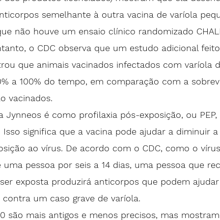
anticorpos
 semelhante à outra vacina de varíola peq
que não houve um ensaio clínico randomizado CHAL
tanto, o CDC observa que um estudo adicional feit
ou que animais vacinados infectados com varíola 
0% a 100% do tempo, em comparação com a sobrevi
o vacinados. 
a Jynneos é como profilaxia pós-exposição, ou PEP
sso significa que a vacina pode ajudar a diminuir a
osição ao vírus. De acordo com o CDC, como o víru
 uma pessoa por seis a 14 dias, uma pessoa que 
re
ser exposta
 produzirá anticorpos que podem ajudar
 contra um caso grave de varíola.
 são mais antigos e menos precisos, mas mostram 