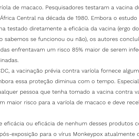
ríola de macaco. Pesquisadores testaram a vacina 
a África Central na década de 1980. Embora o estudo 
a testado diretamente a eficácia da vacina (ergo d
 não sabemos se funcionou ou não), os autores conclu
adas enfrentavam um 
risco 85% maior de serem infe
cinadas
.
CDC
, a vacinação prévia contra varíola fornece algu
mbora essa 
proteção diminua com o tempo
. Especial
alquer pessoa que tenha tomado a 
vacina contra v
em maior risco para a varíola de macaco e deve rece
e eficácia ou eficácia de nenhum desses produtos 
u pós-exposição para o vírus Monkeypox atualmente c