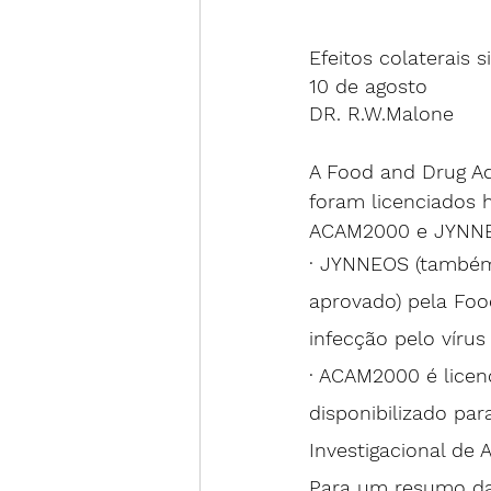
Efeitos colaterais s
10 de agosto
DR. R.W.Malone
A Food and Drug Ad
foram licenciados 
ACAM2000 e JYNNEO
· JYNNEOS (também
aprovado) pela Foo
infecção pelo víru
· ACAM2000 é licen
disponibilizado pa
Investigacional de
Para um resumo da 