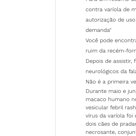
contra varíola de 
autorização de uso
demanda
"
Você pode encontra
ruim da recém-for
Depois de assistir,
neurológicos da fa
Não é a primeira v
Durante maio e jun
macaco humano nos
vesicular febril ra
vírus da varíola f
dois cães de prada
necrosante, conjunt