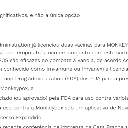
ignificativos, e não a única opção
ministration já licenciou duas vacinas para MONKE
há um tempo atrás, não em conjunto com este surto.
S são eficazes no combate à varíola, de acordo c
 conhecido como Imvamune ou Imvanex) é licencia
d and Drug Administration (FDA) dos EUA para a pre
s Monkeypox, e
ciado (ou aprovado) pela FDA para uso contra varíola
ra uso contra a Monkeypox sob um aplicativo de Nov
 Acesso Expandido.
recente conferência de imprensa da Casa Branca s