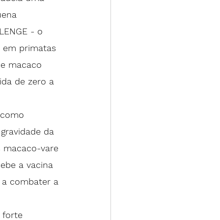
uena 
LENGE - o 
o em primatas 
de macaco 
da de zero a 
, como 
 gravidade da 
s macaco-vare 
cebe a vacina 
 a combater a 
forte 