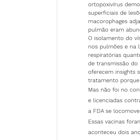
ortopoxivírus demo
superficiais de le
macorophages adjace
pulmão eram abunda
O isolamento do vír
nos pulmões e na l
respiratórias quan
de transmissão do 
oferecem insights 
tratamento porque 
Mas não foi no cont
e licenciadas contr
a FDA se locomover 
Essas vacinas fora
aconteceu dois ano