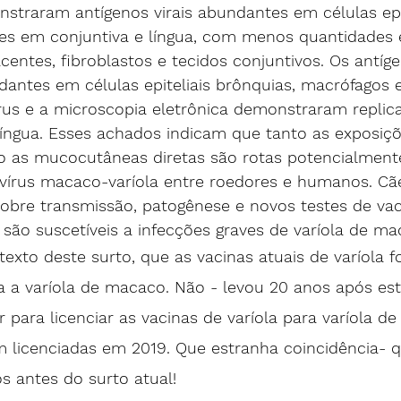
nstraram antígenos virais abundantes em células epit
sões em conjuntiva e língua, com menos quantidades
ntes, fibroblastos e tecidos conjuntivos. Os antíge
ntes em células epiteliais brônquias, macrófagos e 
us e a microscopia eletrônica demonstraram replicaç
íngua. Esses achados indicam que tanto as exposiçõ
to as mucocutâneas diretas são rotas potencialment
vírus macaco-varíola entre roedores e humanos. Cãe
sobre transmissão, patogênese e novos testes de vac
são suscetíveis a infecções graves de varíola de ma
exto deste surto, que as vacinas atuais de varíola 
a a varíola de macaco. Não - levou 20 anos após est
para licenciar as vacinas de varíola para varíola d
m licenciadas em 2019. Que estranha coincidência- q
s antes do surto atual!