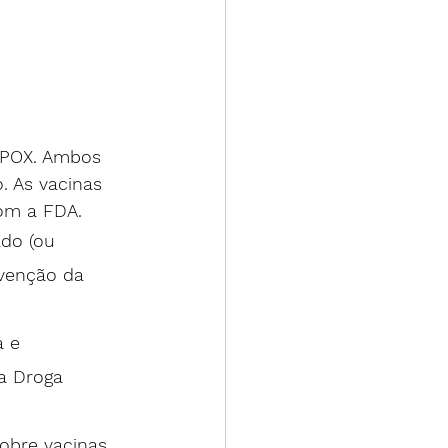
YPOX. Ambos 
 As vacinas 
om a FDA.
do (ou 
venção da 
 e 
a Droga 
obre vacinas 