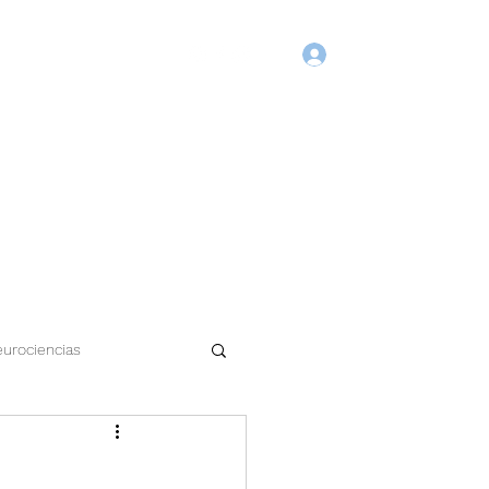
Login
Início
Blog
Agende Online
Fórum
Membros
urociencias