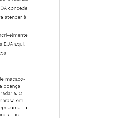
FDA concede 
a atender à 
ncrivelmente 
os EUA
 aqui
. 
tos 
 de macaco-
a doença 
radaria. O 
imerase em 
copneumonia 
icos para 