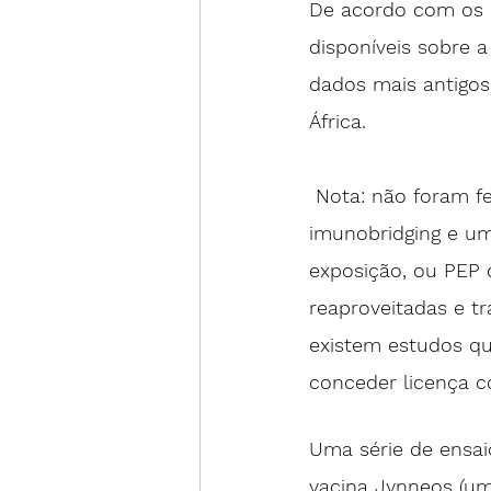
De acordo com os 
disponíveis
 sobre a
dados mais antigos
África. 
 Nota: não foram feitos ensaios clínicos randomizados, mas muitos estudos do tipo 
imunobridging e um
exposição, ou PEP
 
reaproveitadas e t
existem estudos que
conceder licença c
Uma série de ensai
vacina Jynneos (um