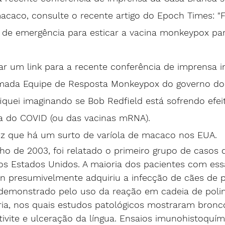
macaco, consulte o recente artigo do Epoch Times: "
 de emergência para esticar a vacina monkeypox par
r um link para a recente conferência de imprensa i
mada Equipe de Resposta Monkeypox do governo d
 fiquei imaginando se Bob Redfield está sofrendo efei
la do COVID (ou das vacinas mRNA).
ez que há um surto de varíola de macaco nos EUA.
ho de 2003, foi relatado o primeiro grupo de casos
 Estados Unidos. A maioria dos pacientes com ess
shn presumivelmente adquiriu a infecção de cães de p
oi demonstrado pelo uso da reação em cadeia de pol
ria, nos quais estudos patológicos mostraram bron
ivite e ulceração da língua. Ensaios imunohistoquím