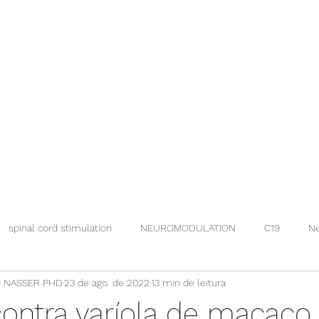
spinal cord stimulation
NEUROMODULATION
C19
Ne
 NASSER PHD
23 de ago. de 2022
13 min de leitura
contra varíola de macaco