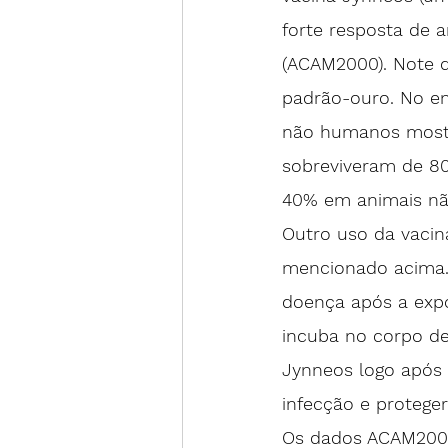
forte resposta de 
(ACAM2000). Note 
padrão-ouro. No en
não humanos mostr
sobreviveram 
de 8
40%
 em animais nã
Outro uso da vacin
mencionado acima. I
doença após a exp
incuba no corpo de
Jynneos logo após 
infecção e proteger
Os dados ACAM2000