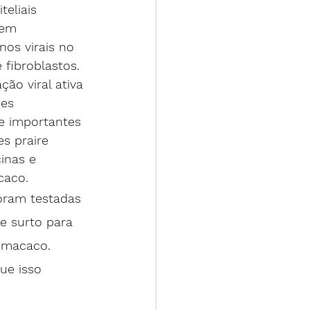
eliais 
 em  
nos virais no 
fibroblastos. 
ão viral ativa 
es 
e importantes 
s praire 
inas e 
caco.
foram testadas 
e surto para 
e macaco. 
ue isso 