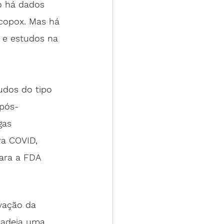
 há 
dados 
acopox. Mas há 
 e estudos na 
 pós-
gas 
a COVID, 
para a FDA 
vação da 
adeia uma 