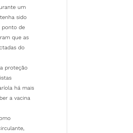
durante um 
tenha sido 
o ponto de 
íram que as 
ctadas do 
ma proteção 
istas 
aríola há mais 
ber a vacina 
como 
irculante, 