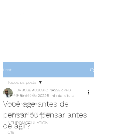
NEUROCIÊNCIAS COM DR
NASSER
Post
Todos os posts
DR JOSÉ AUGUSTO NASSER PHD
Todos os posts
5 de out. de 2022
5 min de leitura
Você age antes de
coluna vertebral
pensar ou pensar antes
spinal cord stimulation
NEUROMODULATION
de agir?
C19