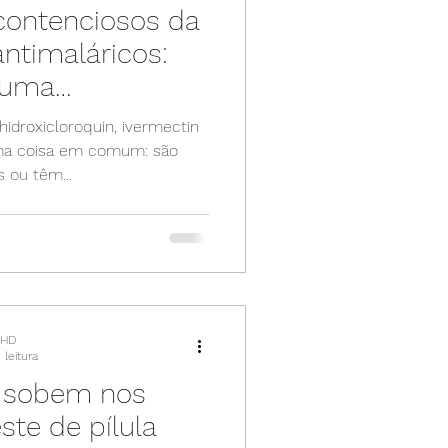
ontenciosos da
antimaláricos:
 uma
idroxicloroquin, ivermectin
 ou têm...
PHD
leitura
 sobem nos
ste de pílula