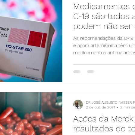
Medicamentos c
C-19 são todos 
podem não ser
coincidência
As recomendações da C-19 h
e agora artemisinina têm uma coisa em comum: são
medicamentos antimaláricos
DR JOSÉ AUGUSTO NASSER 
2 de out. de 2021
2 min de 
Ações da Merck
resultados do te