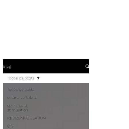
NEUROCIÊNCIAS COM DR
NASSER
Blog
Todos os posts
Todos os posts
coluna vertebral
spinal cord
stimulation
NEUROMODULATION
C19