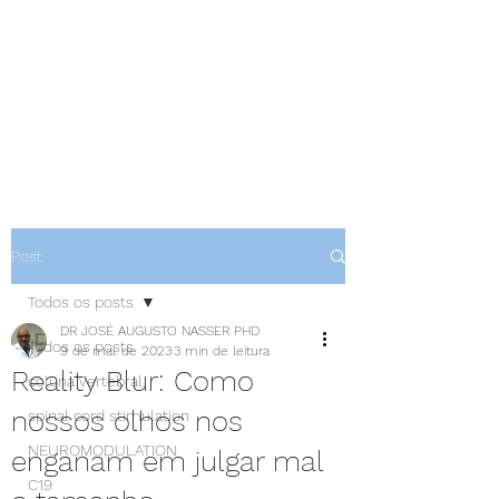
NEUROCIÊNCIAS COM DR
NASSER
Post
Todos os posts
DR JOSÉ AUGUSTO NASSER PHD
Todos os posts
9 de mai. de 2023
3 min de leitura
Reality Blur: Como
coluna vertebral
nossos olhos nos
spinal cord stimulation
NEUROMODULATION
enganam em julgar mal
C19