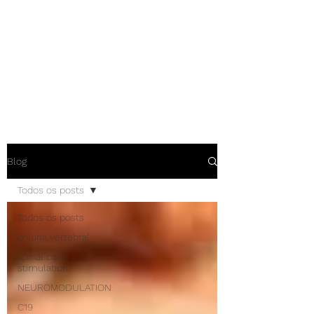
NEUROCIÊNCIAS COM DR
NASSER
Blog
Todos os posts
Todos os posts
coluna vertebral
spinal cord
stimulation
NEUROMODULATION
C19