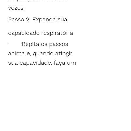
vezes.
Passo 2: Expanda sua 
capacidade respiratória
·       Repita os passos 
acima e, quando atingir 
sua capacidade, faça um 
esforço consciente para 
estender sua respiração.
·       Alongue a expiração 
para 10-12 segundos.
·       Sinta a pressa do LCR 
para o seu cérebro. À 
medida que você se 