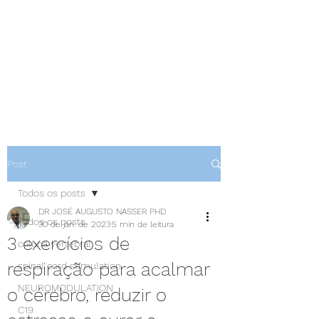
NEUROCIÊNCIAS COM DR
NASSER
Post
Todos os posts
DR JOSÉ AUGUSTO NASSER PHD
Todos os posts
30 de jan. de 2023
5 min de leitura
3 exercícios de
coluna vertebral
respiração para acalmar
spinal cord stimulation
NEUROMODULATION
o cérebro, reduzir o
C19