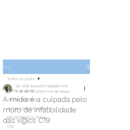
NEUROCIÊNCIAS COM DR
NASSER
Post
Todos os posts
DR JOSÉ AUGUSTO NASSER PHD
Todos os posts
5 de abr. de 2023
4 min de leitura
A mídia é a culpada pelo
coluna vertebral
muro de infalibilidade
spinal cord stimulation
NEUROMODULATION
das v@cs C19
C19