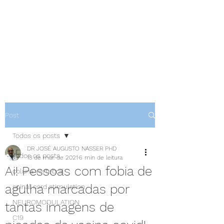
NEUROCIÊNCIAS COM DR
NASSER
Post
Todos os posts
DR JOSÉ AUGUSTO NASSER PHD
Todos os posts
13 de mar. de 2021
6 min de leitura
Ai! Pessoas com fobia de
coluna vertebral
agulha marcadas por
spinal cord stimulation
NEUROMODULATION
tantas imagens de
C19