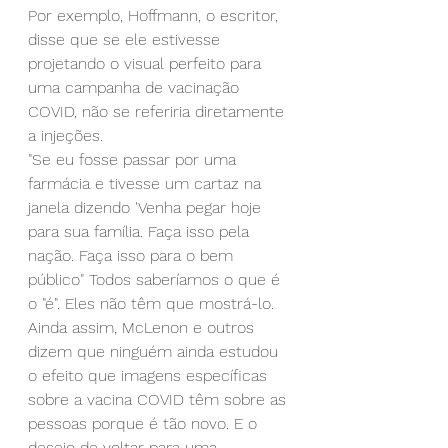
Por exemplo, Hoffmann, o escritor, 
disse que se ele estivesse 
projetando o visual perfeito para 
uma campanha de vacinação 
COVID, não se referiria diretamente 
a injeções.
"Se eu fosse passar por uma 
farmácia e tivesse um cartaz na 
janela dizendo 'Venha pegar hoje 
para sua família. Faça isso pela 
nação. Faça isso para o bem 
público" Todos saberíamos o que é 
o "é". Eles não têm que mostrá-lo.
Ainda assim, McLenon e outros 
dizem que ninguém ainda estudou 
o efeito que imagens específicas 
sobre a vacina COVID têm sobre as 
pessoas porque é tão novo. E o 
desejo de voltar para uma 