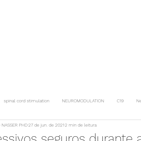
spinal cord stimulation
NEUROMODULATION
C19
Ne
 NASSER PHD
27 de jun. de 2021
2 min de leitura
essivos seguros durante 