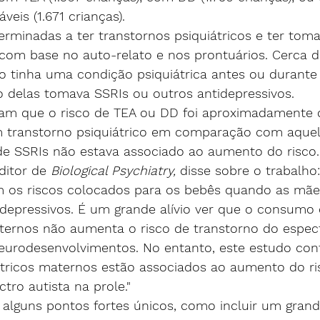
veis (1.671 crianças).
rminadas a ter transtornos psiquiátricos e ter tom
 com base no auto-relato e nos prontuários. Cerca 
 tinha uma condição psiquiátrica antes ou durante a
 delas tomava SSRIs ou outros antidepressivos.
ram que o risco de TEA ou DD foi aproximadamente 
m transtorno psiquiátrico em comparação com aquel
de SSRIs não estava associado ao aumento do risco.
ditor de 
Biological Psychiatry, 
disse sobre o trabalho
 os riscos colocados para os bebês quando as mã
epressivos. É um grande alívio ver que o consumo 
ternos não aumenta o risco de transtorno do espect
neurodesenvolvimentos. No entanto, este estudo con
átricos maternos estão associados ao aumento do ri
tro autista na prole."
alguns pontos fortes únicos, como incluir um grand