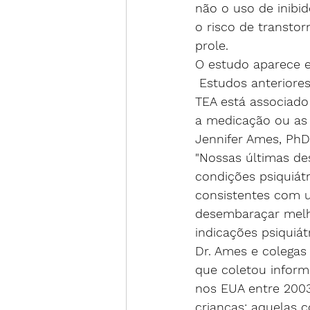
não o uso de inibi
o risco de transtor
prole.
O estudo aparece 
 Estudos anteriores encontraram ligações entre o uso de SSRI e o TEA na prole, e o 
TEA está associado
a medicação ou as
Jennifer Ames, PhD,
"Nossas últimas de
condições psiquiát
consistentes com 
desembaraçar melh
indicações psiquiát
Dr. Ames e colegas
que coletou inform
nos EUA entre 2003 
crianças: aquelas c