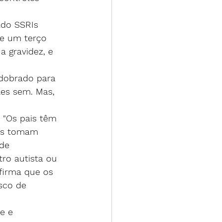
ado SSRIs 
de um terço 
 gravidez, e 
dobrado para 
es sem. Mas, 
: "Os pais têm 
es tomam 
de 
ro autista ou 
firma que os 
sco de 
e e 