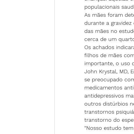
populacionais saudá
As mães foram dete
durante a gravidez
das mães no estudo
cerca de um quarto
Os achados indica
filhos de mães co
importante, o uso 
John Krystal, MD, E
se preocupado com
medicamentos antid
antidepressivos ma
outros distúrbios 
transtornos psiqui
transtorno do espec
"Nosso estudo tem 