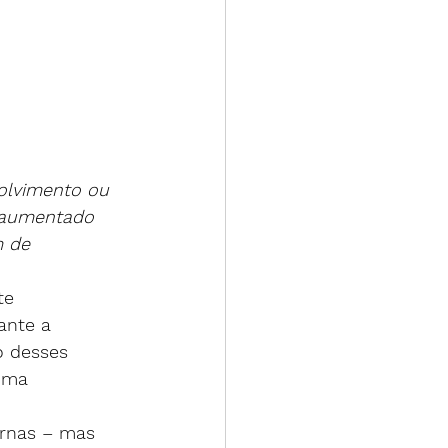
olvimento ou 
 aumentado 
 de 
te 
ante a 
o desses 
uma 
ernas – mas 