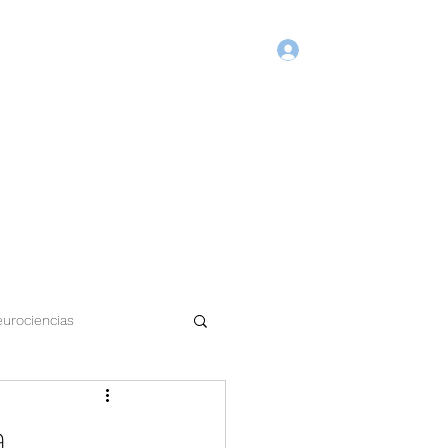
Login
Início
Blog
Agende Online
Fórum
Membros
urociencias
a