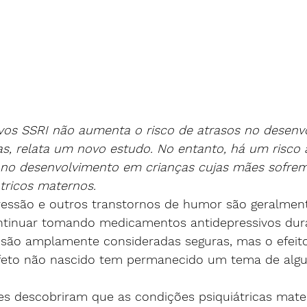
vos SSRI não aumenta o risco de atrasos no desenv
s, relata um novo estudo. No entanto, há um risco
 no desenvolvimento em crianças cujas mães sofrem
átricos maternos.
essão e outros transtornos de humor são geralmen
ntinuar tomando medicamentos antidepressivos dur
s são amplamente consideradas seguras, mas o efeit
eto não nascido tem permanecido um tema de alg
es descobriram que as condições psiquiátricas mat