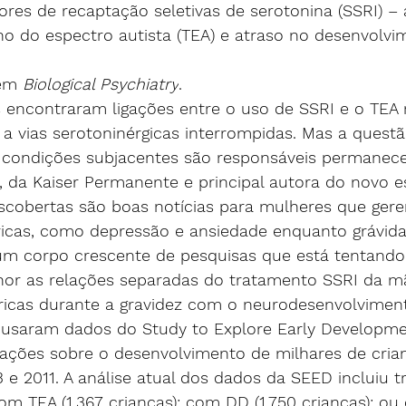
dores de recaptação seletivas de serotonina (SSRI) 
no do espectro autista (TEA) e atraso no desenvolvi
em 
Biological Psychiatry
.
 a vias serotoninérgicas interrompidas. Mas a questã
 condições subjacentes são responsáveis permanece
 da Kaiser Permanente e principal autora do novo es
scobertas são boas notícias para mulheres que ger
ricas, como depressão e ansiedade enquanto grávida
um corpo crescente de pesquisas que está tentando
or as relações separadas do tratamento SSRI da m
ricas durante a gravidez com o neurodesenvolvimento 
 usaram dados do Study to Explore Early Developme
ações sobre o desenvolvimento de milhares de cria
e 2011. A análise atual dos dados da SEED incluiu t
om TEA (1.367 crianças); com DD (1.750 crianças); ou 