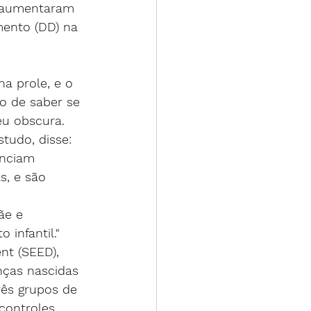
– aumentaram 
mento (DD) na 
o de saber se 
u obscura.
tudo, disse: 
enciam 
s, e são 
 
ãe e 
infantil."
nt (SEED), 
nças nascidas 
rês grupos de 
controles 