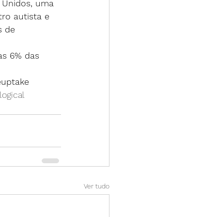
 Unidos, uma 
ro autista e 
s de 
as 6% das 
euptake 
logical 
Ver tudo