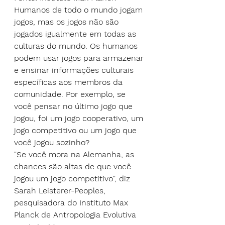
Humanos de todo o mundo jogam 
jogos, mas os jogos não são 
jogados igualmente em todas as 
culturas do mundo. Os humanos 
podem usar jogos para armazenar 
e ensinar informações culturais 
específicas aos membros da 
comunidade. Por exemplo, se 
você pensar no último jogo que 
jogou, foi um jogo cooperativo, um 
jogo competitivo ou um jogo que 
você jogou sozinho?
"Se você mora na Alemanha, as 
chances são altas de que você 
jogou um jogo competitivo", diz 
Sarah Leisterer-Peoples, 
pesquisadora do Instituto Max 
Planck de Antropologia Evolutiva 