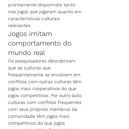
prontamente disponíveis tanto 
nos jogos que jogaram quanto em 
características culturais 
relevantes.
Jogos imitam 
comportamento do 
mundo real
Os pesquisadores descobriram 
que as culturas que 
frequentemente se envolvem em 
conflitos com outras culturas têm 
jogos mais cooperativos do que 
jogos competitivos. Por outro lado, 
culturas com conflitos frequentes 
com seus próprios membros da 
comunidade têm jogos mais 
competitivos do que jogos 