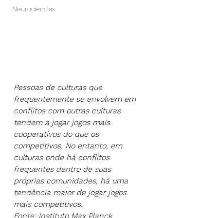
Neurociencias
Pessoas de culturas que 
frequentemente se envolvem em 
conflitos com outras culturas 
tendem a jogar jogos mais 
cooperativos do que os 
competitivos. No entanto, em 
culturas onde há conflitos 
frequentes dentro de suas 
próprias comunidades, há uma 
tendência maior de jogar jogos 
mais competitivos.
Fonte: Instituto Max Planck