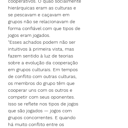
cooperativos. O quão socialmente 
hierárquicas eram as culturas e 
se pescavam e caçavam em 
grupos não se relacionavam de 
forma confiável com que tipos de 
jogos eram jogados.
"Esses achados podem não ser 
intuitivos à primeira vista, mas 
fazem sentido à luz de teorias 
sobre a evolução da cooperação 
em grupos culturais. Em tempos 
de conflito com outras culturas, 
os membros do grupo têm que 
cooperar uns com os outros e 
competir com seus oponentes. 
Isso se reflete nos tipos de jogos 
que são jogados — jogos com 
grupos concorrentes. E quando 
há muito conflito entre os 