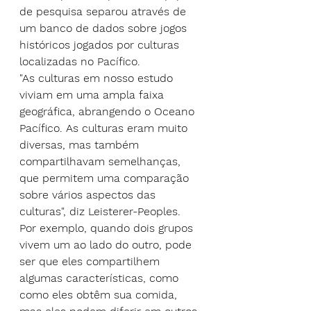
de pesquisa separou através de 
um banco de dados sobre jogos 
históricos jogados por culturas 
localizadas no Pacífico.
"As culturas em nosso estudo 
viviam em uma ampla faixa 
geográfica, abrangendo o Oceano 
Pacífico. As culturas eram muito 
diversas, mas também 
compartilhavam semelhanças, 
que permitem uma comparação 
sobre vários aspectos das 
culturas", diz Leisterer-Peoples.
Por exemplo, quando dois grupos 
vivem um ao lado do outro, pode 
ser que eles compartilhem 
algumas características, como 
como eles obtêm sua comida, 