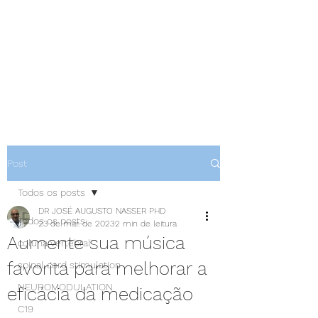
NEUROCIÊNCIAS COM DR
NASSER
Post
Todos os posts
DR JOSÉ AUGUSTO NASSER PHD
Todos os posts
23 de mar. de 2023
2 min de leitura
Aumente sua música
coluna vertebral
favorita para melhorar a
spinal cord stimulation
NEUROMODULATION
eficácia da medicação
C19