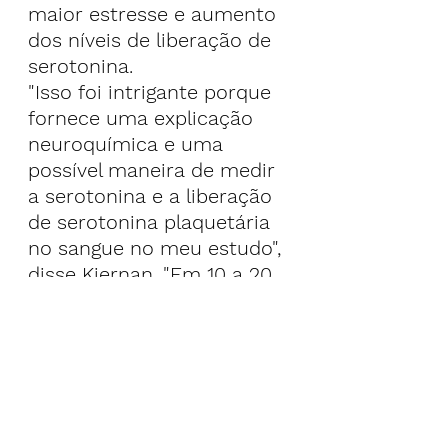
maior estresse e aumento 
dos níveis de liberação de 
serotonina.
"Isso foi intrigante porque 
fornece uma explicação 
neuroquímica e uma 
possível maneira de medir 
a serotonina e a liberação 
de serotonina plaquetária 
no sangue no meu estudo", 
disse Kiernan. "Em 10 a 20 
anos, não seria legal se 
você pudesse usar uma 
intervenção não 
farmacológica como ouvir 
10 minutos de sua música 
favorita para 