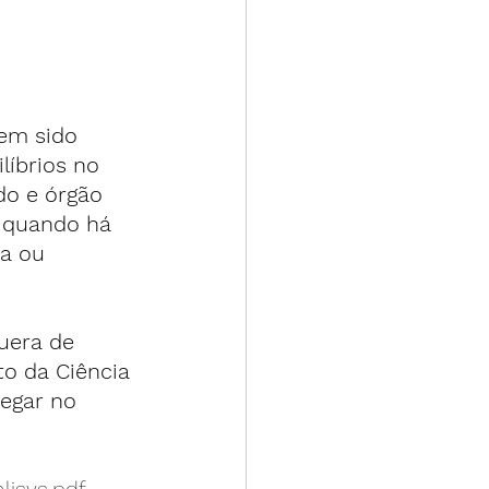
em sido 
líbrios no 
do e órgão 
e quando há 
a ou 
uera de 
o da Ciência 
egar no 