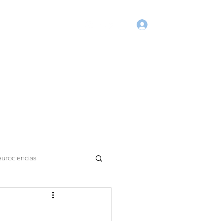
Login
Início
Blog
Agende Online
Fórum
Membros
urociencias
a