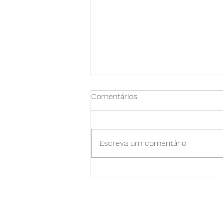
Comentários
Escreva um comentário
Reality Blur: Como nossos
olhos nos enganam em julgar
mal o tamanho