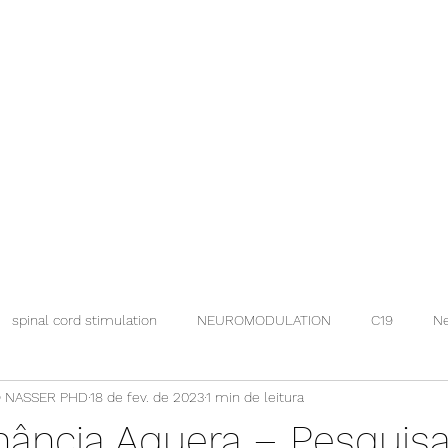
spinal cord stimulation
NEUROMODULATION
C19
Ne
 NASSER PHD
18 de fev. de 2023
1 min de leitura
nância Aquera – Pesquis