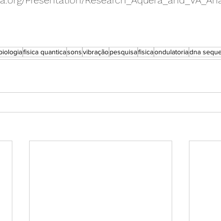
a.org/Presentation/Research_Aquera_and_VA_Ana
biologia
fisica quantica
sons
vibração
pesquisa
fisica
ondulatoria
dna seque