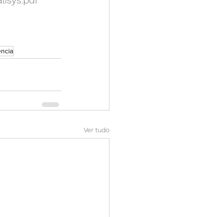
lisys.pdf
ncia
Ver tudo