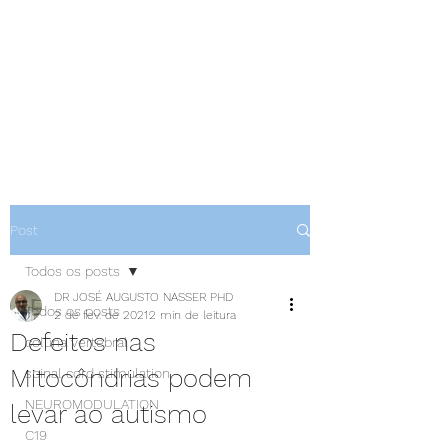
NEUROCIÊNCIAS COM DR
NASSER
Post
Todos os posts
DR JOSÉ AUGUSTO NASSER PHD
Todos os posts
2 de fev. de 2021
2 min de leitura
Defeitos nas
coluna vertebral
Mitocôndrias podem
spinal cord stimulation
NEUROMODULATION
levar ao autismo
C19