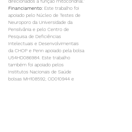
direcionados à função mitocondrial."
Financiamento: 
Este trabalho foi 
apoiado pelo Núcleo de Testes de 
Neuroporo da Universidade da 
Pensilvânia e pelo Centro de 
Pesquisa de Deficiências 
Intelectuais e Desenvolvimentais 
da CHOP e Penn apoiado pela bolsa 
U54HD086984. Este trabalho 
também foi apoiado pelos 
Institutos Nacionais de Saúde 
bolsas MH108592, OD010944 e 
5K12HD043245, O Departamento 
de Defesa dos EUA concede 
W81XWH-16-1-0401 e PR202997, 
uma bolsa da Accure, Inc., uma 
bolsa de prontidão chop k, e uma 
bolsa CHOP K-ready.
O estudo aparecerá na 
PNAS