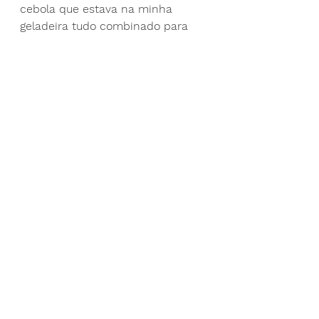
cebola que estava na minha 
geladeira tudo combinado para 
fazer uma fritura."
Benefícios adicionais realizados 
durante 2020:
·       Encontrando paz de espírito
·       Aprendendo jardinagem e 
paisagismo
·       Descobrindo novos produtos 
e receitas alimentares
·       Expressando criatividade 
pensando fora da caixa proverbial
É quase sempre possível ganhar 
com qualquer perda, desde que 
lembremos de crescer através do 
processo. Lembre-se das coisas 
positivas que você descobriu 