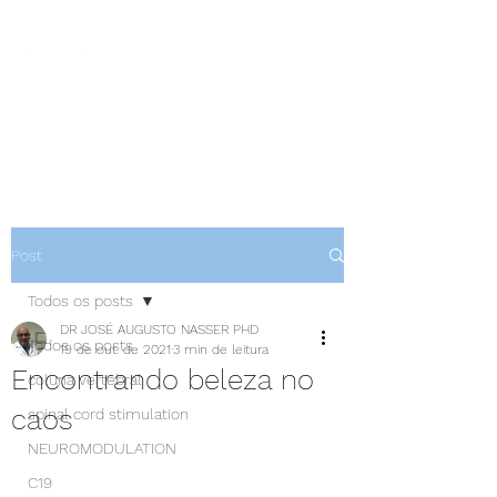
NEUROCIÊNCIAS COM DR
NASSER
Post
Todos os posts
DR JOSÉ AUGUSTO NASSER PHD
Todos os posts
19 de out. de 2021
3 min de leitura
Encontrando beleza no
coluna vertebral
caos
spinal cord stimulation
NEUROMODULATION
C19