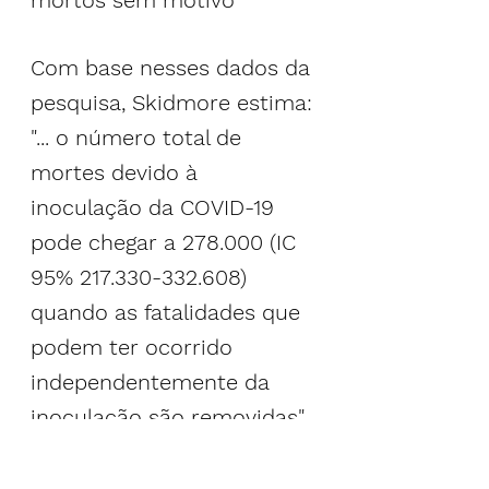
mortos sem motivo
Com base nesses dados da 
pesquisa, Skidmore estima:
"... o número total de 
mortes devido à 
inoculação da COVID-19 
pode chegar a 278.000 (IC 
95% 217.330-332.608) 
quando as fatalidades que 
podem ter ocorrido 
independentemente da 
inoculação são removidas".
Se a COVID-19 fosse uma 
infecção com uma taxa de 