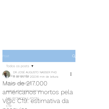
NEUROCIÊNCIAS COM DR
NASSER
Post
Todos os posts
DR JOSÉ AUGUSTO NASSER PHD
Todos os posts
8 de fev. de 2023
8 min de leitura
Mais de 217.000
coluna vertebral
americanos mortos pela
spinal cord stimulation
NEUROMODULATION
V@c C19: estimativa da
C19