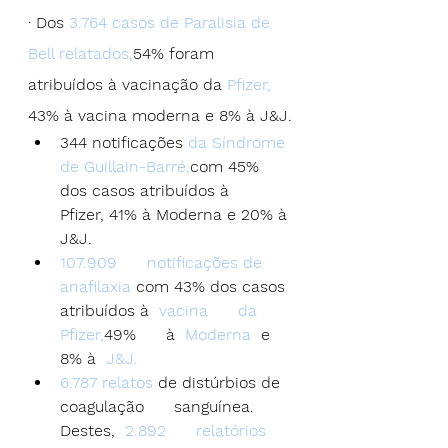
· Dos 
3.764 casos de Paralisia de 
Bell relatados,
54% foram 
atribuídos à vacinação da 
Pfizer,
43% à vacina moderna e 8% à J&J.
344 notificações
 da Síndrome 
de Guillain-Barré,
com 45% 
dos casos atribuídos à      
Pfizer, 41% à Moderna e 20% à 
J&J.
107.909      notificações de 
anafilaxia
 com 43% dos casos 
atribuídos à  
vacina      da 
Pfizer,
49%      à  
Moderna 
 e 
8% à  
J&J.
6.787 relatos
 de distúrbios de 
coagulação      sanguínea. 
Destes,  
2.892      relatórios