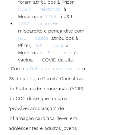
foram atribuídos à Pfizer,  
2.394      relatórios
  à 
Moderna e  
1.459
  à J&J.
1.342      casos
 de      
miocardite e pericardite com  
835      casos
  atribuídos à 
Pfizer,  
458      casos
 à 
Moderna e  
45      casos
 à 
vacina      COVID da J&J.
· Como 
a Defensoria informou
 em 
23 de junho, o Comitê Consultivo 
de Práticas de Imunização (ACIP) 
do CDC disse que há uma 
"provável associação" de 
inflamação cardíaca "leve" em 
adolescentes e adultos jovens 