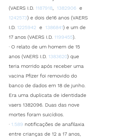
(VAERS I.D. 
1187918
,  
1382906
  e  
1242573
) e dois de16 anos (VAERS 
I.D. 
1225942
  e  
1386841
) e um de 
17 anos (VAERS I.D. 
1199455
).
· O relato de um homem de 15 
anos (VAERS I.D. 
1383620
) que 
teria morrido após receber uma 
vacina Pfizer foi removido do 
banco de dados em 18 de junho. 
Era uma duplicata de identidade 
vaers 1382096. Duas das nove 
mortes foram suicídios.
· 
1.589
 notificações de anafilaxia 
entre crianças de 12 a 17 anos, 