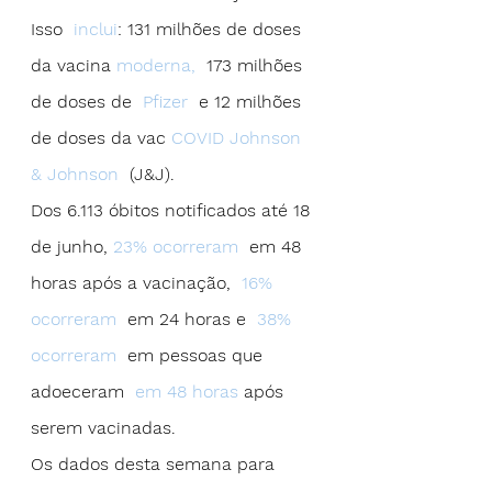
Isso  
inclui
: 131 milhões de doses 
da vacina 
moderna, 
 173 milhões 
de doses de  
Pfizer
  e 12 milhões 
de doses da vac 
COVID Johnson 
& Johnson
  (J&J).
Dos 6.113 óbitos notificados até 18 
de junho, 
23% ocorreram
  em 48 
horas após a vacinação,  
16% 
ocorreram
  em 24 horas e  
38% 
ocorreram
  em pessoas que 
adoeceram  
em 48 horas
 após 
serem vacinadas.
Os dados desta semana para 