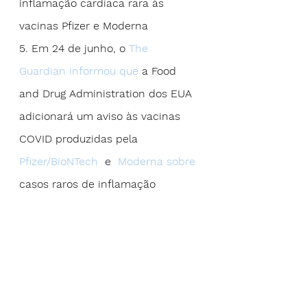
inflamação cardíaca rara às 
vacinas Pfizer e Moderna
5. Em 24 de junho, o 
The 
Guardian informou que
 a Food 
and Drug Administration dos EUA 
adicionará um aviso às vacinas 
COVID produzidas pela  
Pfizer/BioNTech
  e  
Moderna sobre
casos raros de inflamação 
cardíaca em adolescentes e 
adultos jovens, anunciou a 
agência na quarta-feira.
6. Reguladores de saúde de vários 
países têm investigado se as 