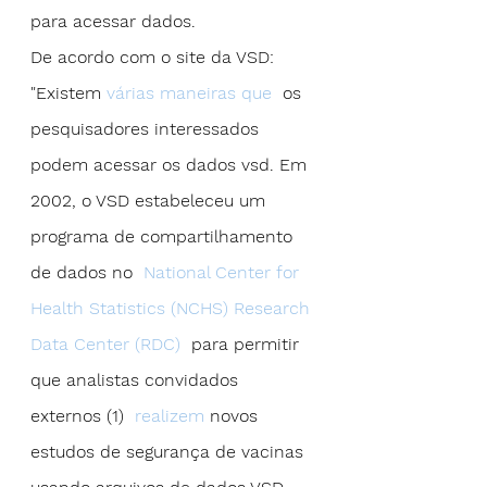
para acessar dados.
De acordo com o site da VSD: 
"Existem 
várias maneiras que
  os 
pesquisadores interessados 
podem acessar os dados vsd. Em 
2002, o VSD estabeleceu um 
programa de compartilhamento 
de dados no  
National Center for 
Health Statistics (NCHS) Research 
Data Center (RDC)
  para permitir 
que analistas convidados 
externos (1)  
realizem
 novos 
estudos de segurança de vacinas 