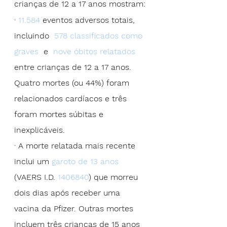
crianças de 12 a 17 anos mostram:
· 
11.584
 eventos adversos totais, 
incluindo  
578 classificados como 
graves
  e  
nove óbitos relatados
entre crianças de 12 a 17 anos. 
Quatro mortes (ou 44%) foram 
relacionados cardíacos e três 
foram mortes súbitas e 
inexplicáveis.
· A morte relatada mais recente 
inclui um 
garoto de 13 anos
(VAERS I.D. 
1406840
) que morreu 
dois dias após receber uma 
vacina da Pfizer. Outras mortes 
incluem três crianças de 15 anos 