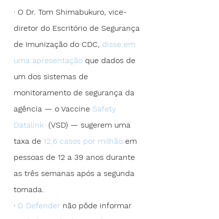
· O Dr. Tom Shimabukuro, vice-
diretor do Escritório de Segurança 
de Imunização do CDC, 
disse em 
uma apresentação
 que dados de 
um dos sistemas de 
monitoramento de segurança da 
agência — o Vaccine 
Safety 
Datalink
  (VSD) — sugerem uma 
taxa de 
12,6 casos por milhão
 em 
pessoas de 12 a 39 anos durante 
as três semanas após a segunda 
tomada.
· 
O Defender
 não pôde informar 