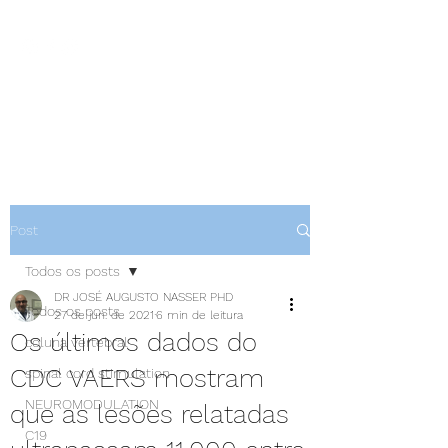
NEUROCIÊNCIAS COM DR
NASSER
Post
Todos os posts
DR JOSÉ AUGUSTO NASSER PHD
Todos os posts
27 de jun. de 2021
6 min de leitura
Os últimos dados do
coluna vertebral
CDC VAERS mostram
spinal cord stimulation
NEUROMODULATION
que as lesões relatadas
C19