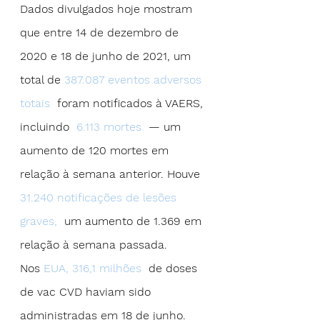
Dados divulgados hoje mostram 
que entre 14 de dezembro de 
2020 e 18 de junho de 2021, um 
total de
 387.087 eventos adversos 
totais
  foram notificados à VAERS, 
incluindo 
 6.113 mortes
  — um 
aumento de 120 mortes em 
relação à semana anterior. Houve 
31.240 notificações de lesões 
graves,
  um aumento de 1.369 em 
relação à semana passada.
Nos 
EUA, 316,1 milhões
  de doses 
de vac CVD haviam sido 
administradas em 18 de junho. 