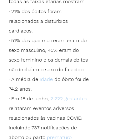
todas as faixas etárias mostram:
· 21% dos óbitos foram 
relacionados a distúrbios 
cardíacos.
· 51% dos que morreram eram do 
sexo masculino, 45% eram do 
sexo feminino e os demais óbitos 
não incluíam o sexo do falecido.
· A média de 
idade
 do óbito foi de 
74,2 anos.
· Em 18 de junho, 
2.222 gestantes
relataram eventos adversos 
relacionados às vacinas COVID, 
incluindo 737 notificações de 
aborto ou parto 
prematuro
.