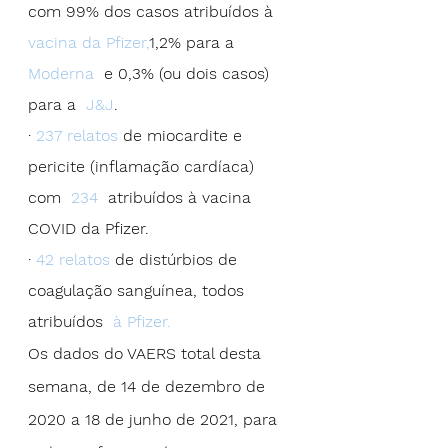
com 99% dos casos atribuídos à  
vacina da Pfizer,
1,2% para a  
Moderna 
 e 0,3% (ou dois casos) 
para a  
J&J
.
· 
237 relatos
 de miocardite e 
pericite (inflamação cardíaca) 
com  
234
  atribuídos à vacina 
COVID da Pfizer.
· 
42 relatos
 de distúrbios de 
coagulação sanguínea, todos 
atribuídos  
à Pfizer.
Os dados do VAERS total desta 
semana, de 14 de dezembro de 
2020 a 18 de junho de 2021, para 