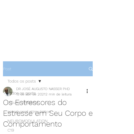
NEUROCIÊNCIAS COM DR
NASSER
Post
Todos os posts
DR JOSÉ AUGUSTO NASSER PHD
Todos os posts
13 de abr. de 2021
2 min de leitura
Os Estressores do
coluna vertebral
Estresse em Seu Corpo e
spinal cord stimulation
NEUROMODULATION
Comportamento
C19