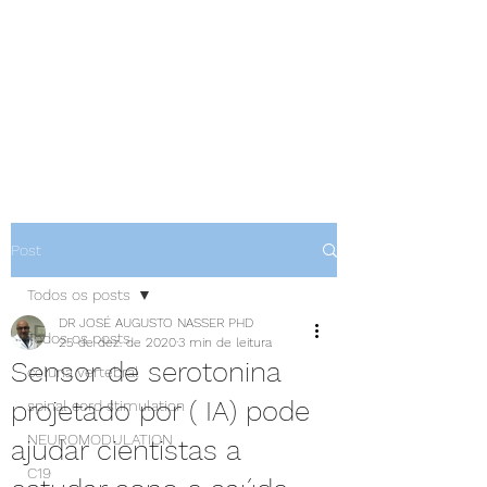
NEUROCIÊNCIAS COM DR
NASSER
Post
Todos os posts
DR JOSÉ AUGUSTO NASSER PHD
Todos os posts
25 de dez. de 2020
3 min de leitura
Sensor de serotonina
coluna vertebral
projetado por ( IA) pode
spinal cord stimulation
NEUROMODULATION
ajudar cientistas a
C19