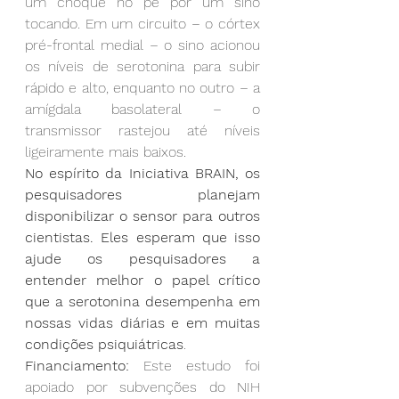
um choque no pé por um sino 
tocando. Em um circuito – o córtex 
pré-frontal medial – o sino acionou 
os níveis de serotonina para subir 
rápido e alto, enquanto no outro – a 
amígdala basolateral – o 
transmissor rastejou até níveis 
ligeiramente mais baixos.
No espírito da Iniciativa BRAIN, os 
pesquisadores planejam 
disponibilizar o sensor para outros 
cientistas. Eles esperam que isso 
ajude os pesquisadores a 
entender melhor o papel crítico 
que a serotonina desempenha em 
nossas vidas diárias e em muitas 
condições psiquiátricas
.
Financiamento:
 Este estudo foi 
apoiado por subvenções do NIH 