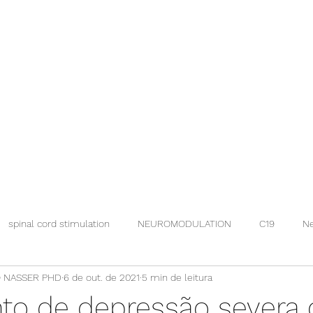
spinal cord stimulation
NEUROMODULATION
C19
Ne
 NASSER PHD
6 de out. de 2021
5 min de leitura
to de depressão severa