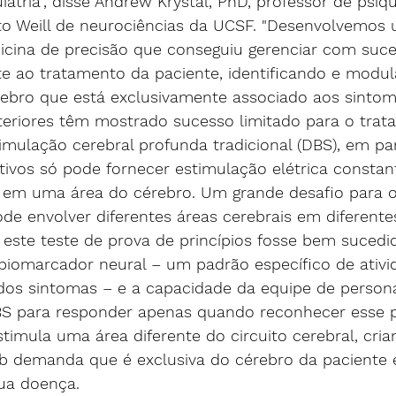
atria", disse Andrew Krystal, PhD, professor de psiqui
o Weill de neurociências da UCSF. "Desenvolvemos
cina de precisão que conseguiu gerenciar com suce
te ao tratamento da paciente, identificando e modu
rebro que está exclusivamente associado aos sintoma
nteriores têm mostrado sucesso limitado para o tra
mulação cerebral profunda tradicional (DBS), em pa
tivos só pode fornecer estimulação elétrica constant
 em uma área do cérebro. Um grande desafio para 
de envolver diferentes áreas cerebrais em diferente
este teste de prova de princípios fosse bem sucedid
iomarcador neural – um padrão específico de ativid
o dos sintomas – e a capacidade da equipe de person
BS para responder apenas quando reconhecer esse p
stimula uma área diferente do circuito cerebral, cri
ob demanda que é exclusiva do cérebro da paciente e
ua doença.