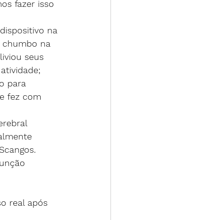
os fazer isso 
dispositivo na 
o chumbo na 
iviou seus 
tividade; 
o para 
e fez com 
erebral 
almente 
 Scangos. 
função 
o real após 