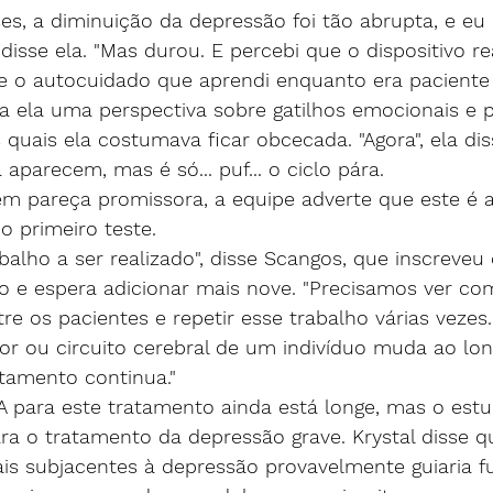
es, a diminuição da depressão foi tão abrupta, e eu 
, disse ela. "Mas durou. E percebi que o dispositivo r
e o autocuidado que aprendi enquanto era paciente 
 ela uma perspectiva sobre gatilhos emocionais e
s quais ela costumava ficar obcecada. "Agora", ela dis
parecem, mas é só... puf... o ciclo pára.
 pareça promissora, a equipe adverte que este é 
o primeiro teste.
balho a ser realizado", disse Scangos, que inscreveu 
o e espera adicionar mais nove. "Precisamos ver co
tre os pacientes e repetir esse trabalho várias vezes
or ou circuito cerebral de um indivíduo muda ao lo
tamento continua."
 para este tratamento ainda está longe, mas o est
a o tratamento da depressão grave. Krystal disse q
ais subjacentes à depressão provavelmente guiaria f