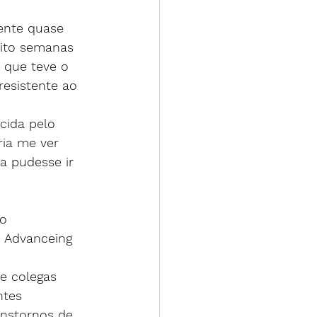
ente quase 
oito semanas 
 que teve o 
resistente ao 
cida pelo 
ia me ver 
a pudesse ir 
o 
h Advanceing 
e colegas 
ntes 
anstornos de 