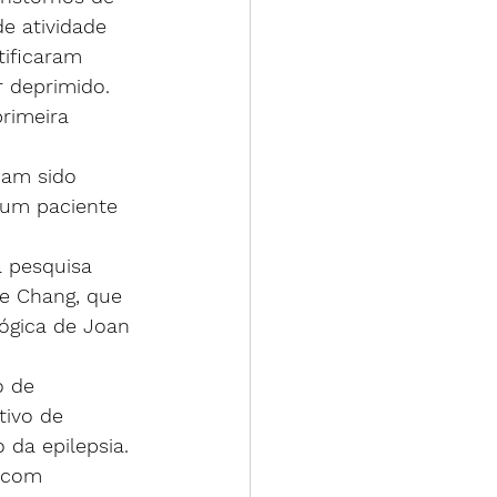
 atividade 
ificaram 
r deprimido.
rimeira 
iam sido 
 um paciente 
a pesquisa 
se Chang, que 
lógica de Joan 
 de 
tivo de 
da epilepsia.
 com 