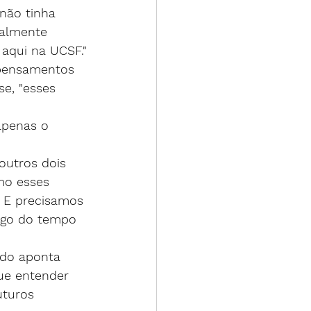
não tinha 
ealmente 
aqui na UCSF."
 pensamentos 
se, "esses 
apenas o 
outros dois 
mo esses 
. E precisamos 
ngo do tempo 
udo aponta 
ue entender 
uturos 