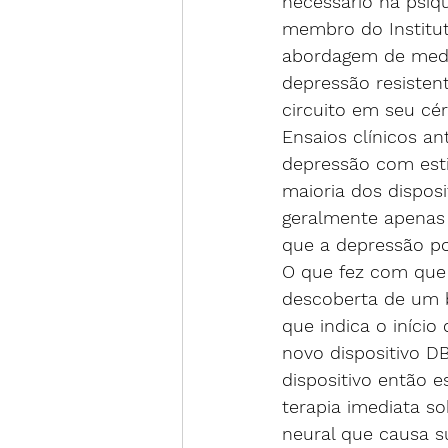
necessário na psiqui
membro do Institut
abordagem de medi
depressão resisten
circuito em seu cé
Ensaios clínicos a
depressão com esti
maioria dos disposi
geralmente apenas
que a depressão po
O que fez com que 
descoberta de um b
que indica o iníci
novo dispositivo D
dispositivo então e
terapia imediata s
neural que causa s