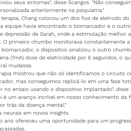
liviou seus sintomas", disse Scangos. "Não conseguim
ersonalizada anteriormente na psiquiatria."
 terapia, Chang colocou um dos fios de eletrodo do 
 a equipe havia encontrado o biomarcador e o outr
 de depressão de Sarah, onde a estimulação melhor al
. O primeiro chumbo monitorava constantemente a a
biomarcador, o dispositivo sinalizou o outro chumb
na (1mA) dose de eletricidade por 6 segundos, o qu
ural mudasse.
erapia mostrou que não só identificamos o circuito c
cador, mas conseguimos replicá-lo em uma fase tot
or no ensaio usando o dispositivo implantado", disse
i é um avanço incrível em nosso conhecimento da 
or trás da doença mental."
s neurais em novos insights
mo ano ofereceu uma oportunidade para um progress
acassadas.