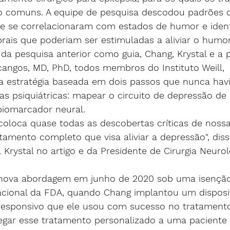
comuns. A equipe de pesquisa descodou padrões de
que se correlacionaram com estados de humor e ident
brais que poderiam ser estimuladas a aliviar o humo
da pesquisa anterior como guia, Chang, Krystal e a p
cangos, MD, PhD, todos membros do Instituto Weill, 
 estratégia baseada em dois passos que nunca hav
s psiquiátricas: mapear o circuito de depressão de
biomarcador neural.
coloca quase todas as descobertas críticas de noss
tamento completo que visa aliviar a depressão", dis
 Krystal no artigo e da Presidente de Cirurgia Neuro
a nova abordagem em junho de 2020 sob uma isenção
igacional da FDA, quando Chang implantou um disposi
esponsivo que ele usou com sucesso no tratamento 
egar esse tratamento personalizado a uma paciente