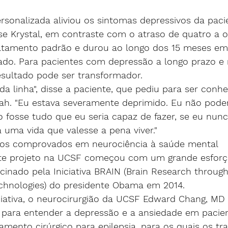
sonalizada aliviou os sintomas depressivos da paci
se Krystal, em contraste com o atraso de quatro a 
atamento padrão e durou ao longo dos 15 meses em
tado. Para pacientes com depressão a longo prazo e 
esultado pode ser transformador.
 da linha", disse a paciente, que pediu para ser conhe
ah. "Eu estava severamente deprimido. Eu não poder
 fosse tudo que eu seria capaz de fazer, se eu nunc
 uma vida que valesse a pena viver."
ços comprovados em neurociência à saúde mental
te projeto na UCSF começou com um grande esforç
cinado pela Iniciativa BRAIN (Brain Research throug
chnologies) do presidente Obama em 2014.
ciativa, o neurocirurgião da UCSF Edward Chang, MD 
 para entender a depressão e a ansiedade em pacie
mento cirúrgico para epilepsia, para os quais os tr