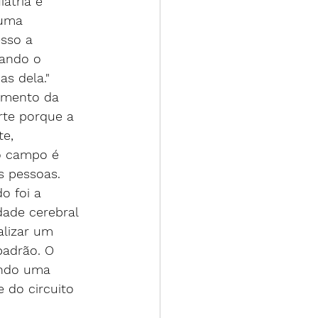
atria e 
 uma 
sso a 
lando o 
s dela."
tamento da 
rte porque a 
e, 
o campo é 
s pessoas.
o foi a 
ade cerebral 
alizar um 
adrão. O 
ando uma 
 do circuito 