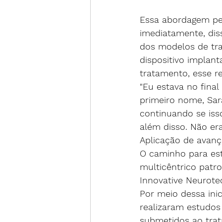
Essa abordagem per
imediatamente, dis
dos modelos de tr
dispositivo implan
tratamento, esse r
"Eu estava no final
primeiro nome, Sar
continuando se isso
além disso. Não era
Aplicação de avan
O caminho para es
multicêntrico patro
Innovative Neurote
Por meio dessa ini
realizaram estudos
submetidos ao trata