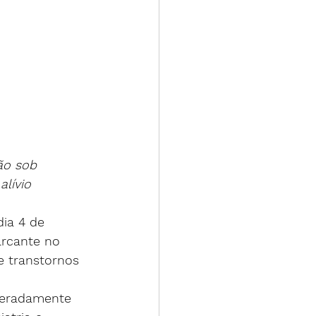
ão sob 
lívio 
ia 4 de 
rcante no 
e transtornos 
peradamente 