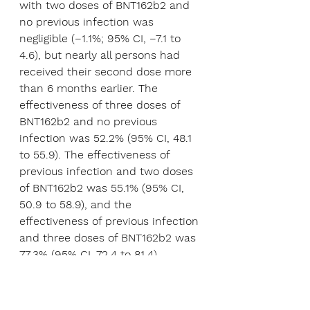
with two doses of BNT162b2 and 
no previous infection was 
negligible (−1.1%; 95% CI, −7.1 to 
4.6), but nearly all persons had 
received their second dose more 
than 6 months earlier. The 
effectiveness of three doses of 
BNT162b2 and no previous 
infection was 52.2% (95% CI, 48.1 
to 55.9). The effectiveness of 
previous infection and two doses 
of BNT162b2 was 55.1% (95% CI, 
50.9 to 58.9), and the 
effectiveness of previous infection 
and three doses of BNT162b2 was 
77.3% (95% CI, 72.4 to 81.4). 
Previous infection alone, 
BNT162b2 vaccination alone, and 
hybrid immunity all showed 