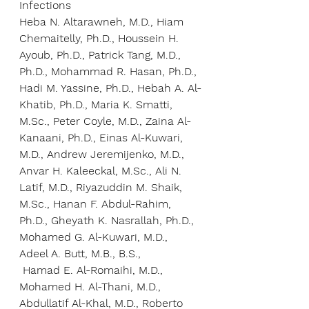
Infections 
Heba N. Altarawneh, M.D., Hiam 
Chemaitelly, Ph.D., Houssein H. 
Ayoub, Ph.D., Patrick Tang, M.D., 
Ph.D., Mohammad R. Hasan, Ph.D., 
Hadi M. Yassine, Ph.D., Hebah A. Al-
Khatib, Ph.D., Maria K. Smatti, 
M.Sc., Peter Coyle, M.D., Zaina Al-
Kanaani, Ph.D., Einas Al-Kuwari, 
M.D., Andrew Jeremijenko, M.D., 
Anvar H. Kaleeckal, M.Sc., Ali N. 
Latif, M.D., Riyazuddin M. Shaik, 
M.Sc., Hanan F. Abdul-Rahim, 
Ph.D., Gheyath K. Nasrallah, Ph.D., 
Mohamed G. Al-Kuwari, M.D., 
Adeel A. Butt, M.B., B.S.,
 Hamad E. Al-Romaihi, M.D., 
Mohamed H. Al-Thani, M.D., 
Abdullatif Al-Khal, M.D., Roberto 