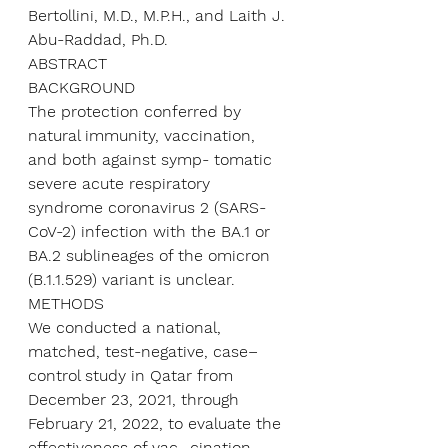
Bertollini, M.D., M.P.H., and Laith J. 
Abu-Raddad, Ph.D. 
ABSTRACT 
BACKGROUND 
The protection conferred by 
natural immunity, vaccination, 
and both against symp- tomatic 
severe acute respiratory 
syndrome coronavirus 2 (SARS-
CoV-2) infection with the BA.1 or 
BA.2 sublineages of the omicron 
(B.1.1.529) variant is unclear. 
METHODS 
We conducted a national, 
matched, test-negative, case–
control study in Qatar from 
December 23, 2021, through 
February 21, 2022, to evaluate the 
effectiveness of vac- cination 