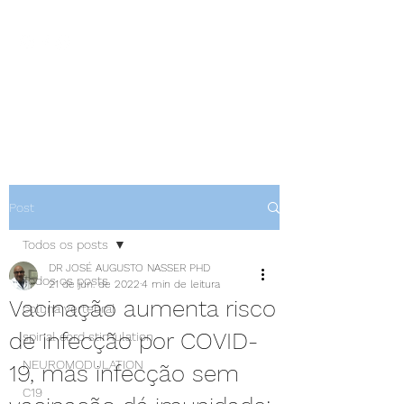
NEUROCIÊNCIAS COM DR
NASSER
Post
Todos os posts
DR JOSÉ AUGUSTO NASSER PHD
Todos os posts
21 de jun. de 2022
4 min de leitura
Vacinação aumenta risco
coluna vertebral
de infecção por COVID-
spinal cord stimulation
NEUROMODULATION
19, mas infecção sem
C19