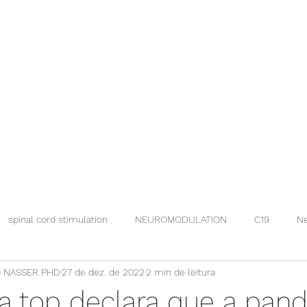
spinal cord stimulation
NEUROMODULATION
C19
Ne
 NASSER PHD
27 de dez. de 2022
2 min de leitura
sta top declara que a pan