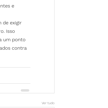
ntes e 
 de exigir 
o. Isso 
 a um ponto 
ados contra 
Ver tudo