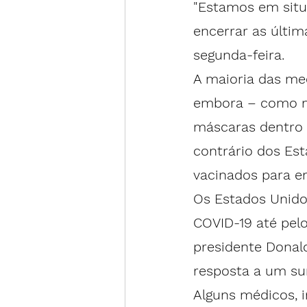
"Estamos em situ
encerrar as últim
segunda-feira.
A maioria das med
embora – como no
máscaras dentro 
contrário dos Est
vacinados para en
Os Estados Unidos
COVID-19 até pelo
presidente Donal
resposta a um sur
Alguns médicos, i