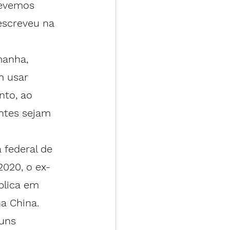
devemos 
escreveu na 
manha
, 
 usar 
to, ao 
ntes sejam 
federal de 
2020, o ex-
blica em 
a China.
uns 