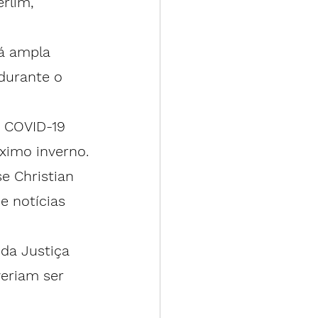
rlim, 
á ampla 
durante o 
 COVID-19 
ximo inverno.
e Christian 
e notícias 
da Justiça 
eriam ser 