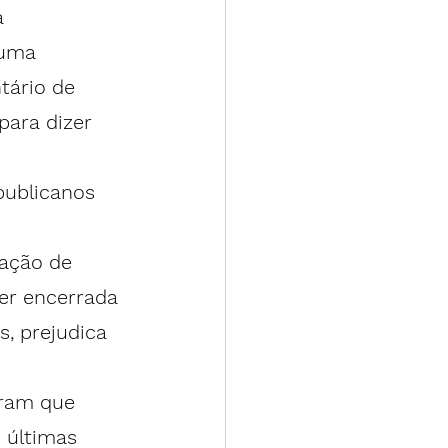
 
 uma 
tário de 
para dizer 
publicanos 
 
ação de 
er encerrada 
, prejudica 
aram que 
 últimas 